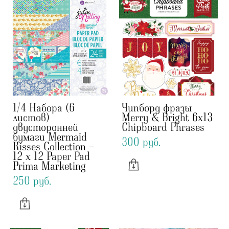
1/4 Набора (6
Чипборд фразы
листов)
Merry & Bright 6x13
двусторонней
Chipboard Phrases
бумаги Mermaid
300 pуб.
Kisses Collection -
12 x 12 Paper Pad
Prima Marketing
250 pуб.