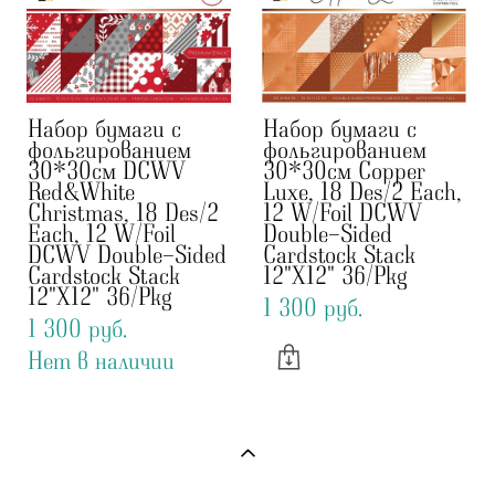
Набор бумаги с
Набор бумаги с
фольгированием
фольгированием
30*30см DCWV
30*30см Copper
Red&White
Luxe, 18 Des/2 Each,
Christmas, 18 Des/2
12 W/Foil DCWV
Each, 12 W/Foil
Double-Sided
DCWV Double-Sided
Cardstock Stack
Cardstock Stack
12"X12" 36/Pkg
12"X12" 36/Pkg
1 300 pуб.
1 300 pуб.
Нет в наличии