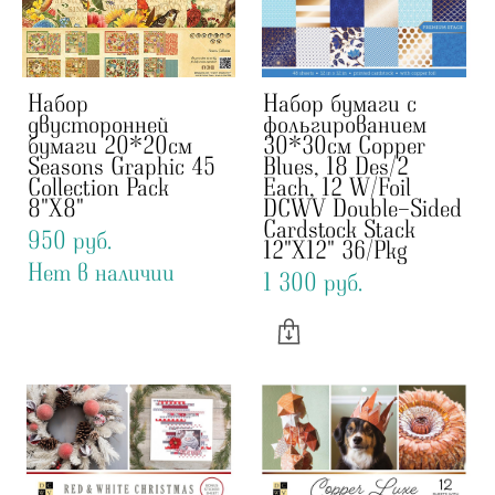
Набор
Набор бумаги с
двусторонней
фольгированием
бумаги 20*20см
30*30см Copper
Seasons Graphic 45
Blues, 18 Des/2
Collection Pack
Each, 12 W/Foil
8"X8"
DCWV Double-Sided
Cardstock Stack
950 pуб.
12"X12" 36/Pkg
Нет в наличии
1 300 pуб.