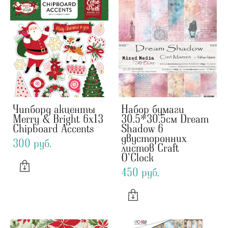
Чипборд акценты
Набор бумаги
Merry & Bright 6x13
30.5*30.5см Dream
Chipboard Accents
Shadow 6
двусторонних
300 pуб.
листов Craft
O'Clock
450 pуб.