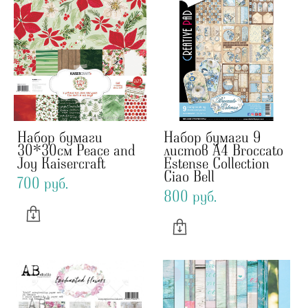
Набор бумаги
Набор бумаги 9
30*30см Peace and
листов А4 Broccato
Joy Kaisercraft
Estense Collection
Ciao Bell
700 pуб.
800 pуб.