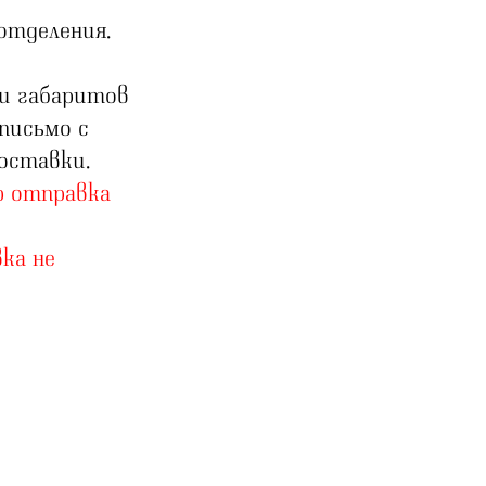
отделения.
 и габаритов
 письмо с
оставки.
р отправка
ка не