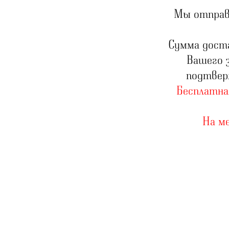
Мы отправ
Сумма доста
Вашего з
подтвер
Бесплатна
На м