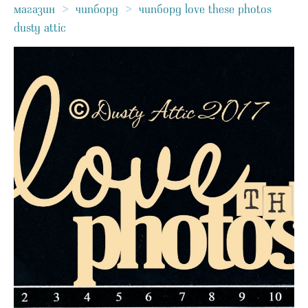
магазин
>
чипборд
>
чипборд love these photos
dusty attic