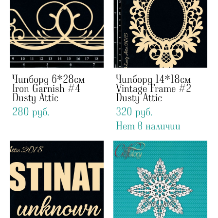
Чипборд 6*28см
Чипборд 14*18см
Iron Garnish #4
Vintage Frame #2
Dusty Attic
Dusty Attic
280 pуб.
320 pуб.
Нет в наличии