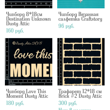
Чипборд 8*18см
Чипборд Вязанная
Destination Unknown
салфетка Craftstory
Dusty Attic
96 pуб.
160 pуб.
Чипборд Love This
Трафарет 12*18 см
Moment Dusty Attic
Brick #2 Dusty Attic
180 pуб.
300 pуб.