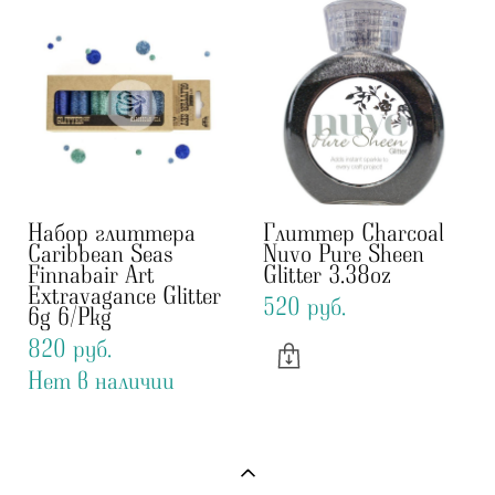
Набор глиттера
Глиттер Charcoal
Caribbean Seas
Nuvo Pure Sheen
Finnabair Art
Glitter 3.38oz
Extravagance Glitter
520 pуб.
6g 6/Pkg
820 pуб.
Нет в наличии