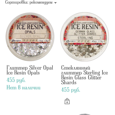
Сортировка:
рекомендуем
Глиттер Silver Opal
Стеклянный
Ice Resin Opals
глиттер Sterling Ice
Resin Glass Glitter
455 pуб.
Shards
Нет в наличии
455 pуб.