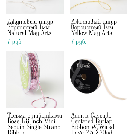
Джутовый шнур
Джутовый шнур
ворсистый 1мм
ворсистый 1мм
Natural May Arts
Yellow May Arts
7 pуб.
7 pуб.
Тесьма с пайетками
Лента Cascade
Rose 1/8 Inch Mini
Centered Burlap
Sequin Single Strand
Ribbon W/Wired
Ribbon
Edge 2.5"X20yd