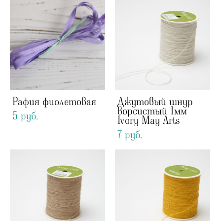
Рафия фиолетовая
Джутовый шнур
ворсистый 1мм
5 pуб.
Ivory May Arts
7 pуб.