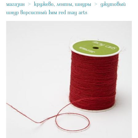
магазин
>
кружево, ленты, шнуры
>
джутовый
шнур ворсистый 1мм red may arts