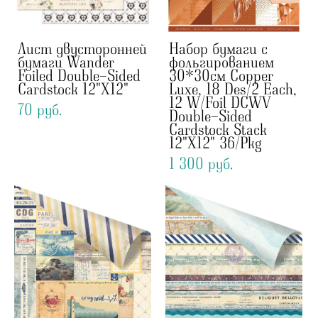
Лист двусторонней
Набор бумаги с
бумаги Wander
фольгированием
Foiled Double-Sided
30*30см Copper
Cardstock 12"X12"
Luxe, 18 Des/2 Each,
12 W/Foil DCWV
70 pуб.
Double-Sided
Cardstock Stack
12"X12" 36/Pkg
1 300 pуб.