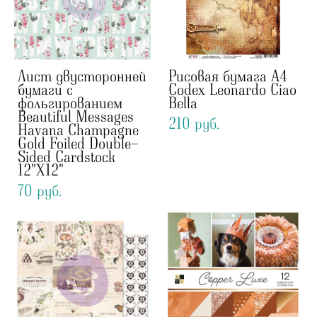
Лист двусторонней
Рисовая бумага А4
бумаги с
Codex Leonardo Ciao
фольгированием
Bella
Beautiful Messages
210 pуб.
Havana Champagne
Gold Foiled Double-
Sided Cardstock
12"X12"
70 pуб.