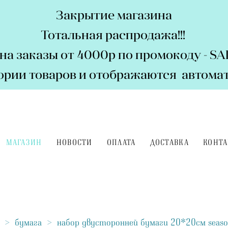
Закрытие магазина
Тотальная распродажа!!!
на заказы от 4000р по промокоду - S
гории товаров и отображаются автомат
МАГАЗИН
НОВОСТИ
ОПЛАТА
ДОСТАВКА
КОНТ
>
бумага
>
набор двусторонней бумаги 20*20см seasons 