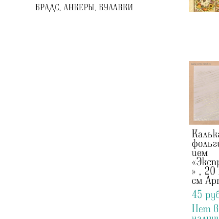
БРАДС, АНКЕРЫ, БУЛАВКИ
Кальк
фольг
ием
«Эксп
» , 20
см Ар
45 pуб
Нет в
налич