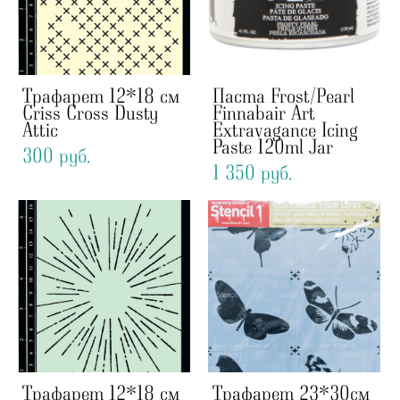
Трафарет 12*18 см
Паста Frost/Pearl
Criss Cross Dusty
Finnabair Art
Attic
Extravagance Icing
Paste 120ml Jar
300 pуб.
1 350 pуб.
Трафарет 12*18 см
Трафарет 23*30см