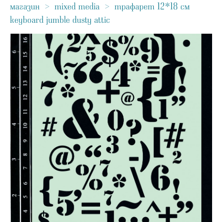
магазин
>
mixed media
>
трафарет 12*18 см
keyboard jumble dusty attic