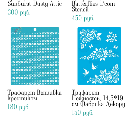
Sunburst Dusty Attic
Batterflies 1/com
Stencil
300 pуб.
450 pуб.
Трафарет Вышивка
Трафарет
крестиком
Нежность, 14,5*19
см Фабрика Декору
180 pуб.
150 pуб.