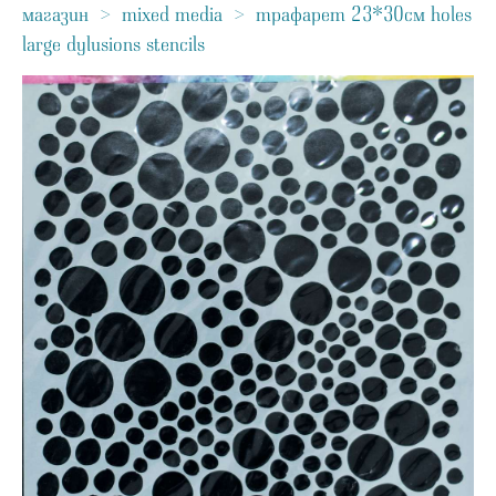
магазин
>
mixed media
>
трафарет 23*30см holes
large dylusions stencils