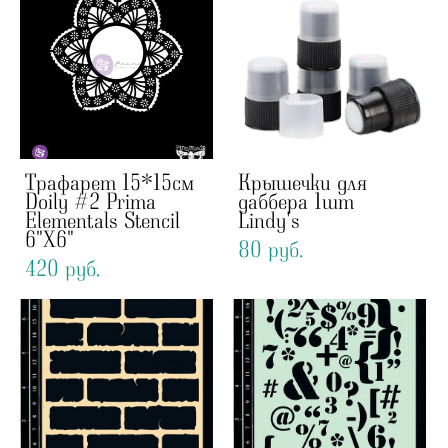
Трафарет 15*15см
Крышечки для
Doily #2 Prima
даббера 1шт
Elementals Stencil
Lindy's
6"X6"
80 pуб.
420 pуб.