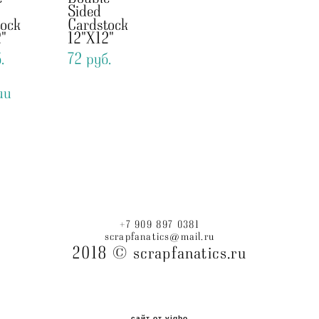
Sided
tock
Cardstock
"
12"X12"
.
72 pуб.
ии
+7 909 897 0381
scrapfanatics@mail.ru
2018 © scrapfanatics.ru
сайт от vigbo