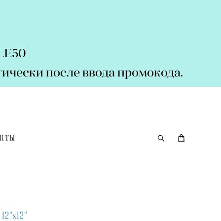
ALE50
ически после ввода промокода.
АКТЫ
 12"x12"