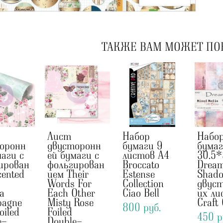
ТАКЖЕ ВАМ МОЖЕТ ПО
Лист
Набор
Набо
оронн
двусторонн
бумаги 9
бума
маги с
ей бумаги с
листов А4
30.5*
ирован
фольгирован
Broccato
Drea
cented
ием Their
Estense
Shad
Words For
Collection
двус
a
Each Other
Ciao Bell
их ли
agne
Misty Rose
Craft
800 pуб.
oiled
Foiled
450 p
e-
Double-