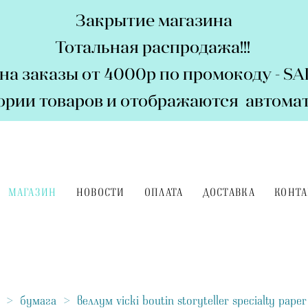
Закрытие магазина
Тотальная распродажа!!!
на заказы от 4000р по промокоду - S
гории товаров и отображаются автомат
МАГАЗИН
НОВОСТИ
ОПЛАТА
ДОСТАВКА
КОНТ
>
бумага
>
веллум vicki boutin storyteller specialty paper