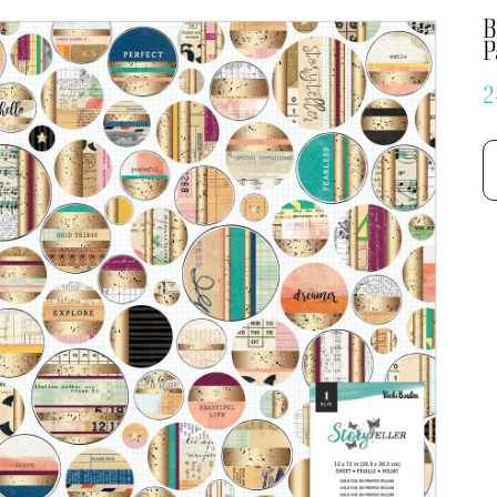
В
P
2