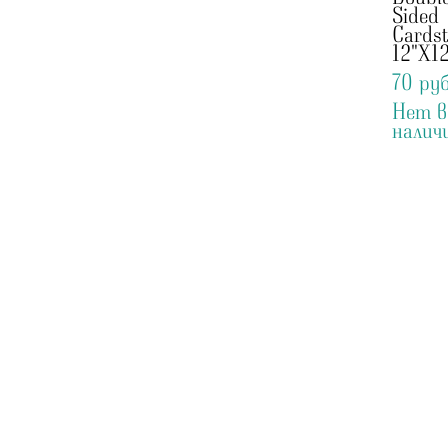
Sided
Cards
12"X12
70 pуб
Нет в
налич