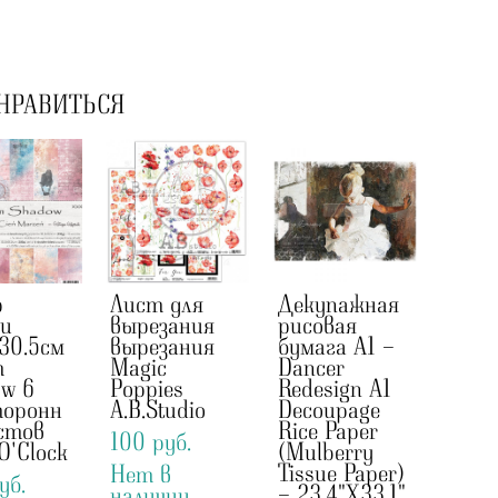
НРАВИТЬСЯ
р
Лист для
Декупажная
ги
вырезания
рисовая
30.5см
вырезания
бумага А1 -
m
Magic
Dancer
ow 6
Poppies
Redesign A1
торонн
A.B.Studio
Decoupage
стов
Rice Paper
100 pуб.
 O'Clock
(Mulberry
Tissue Paper)
Нет в
уб.
- 23.4"X33.1"
наличии