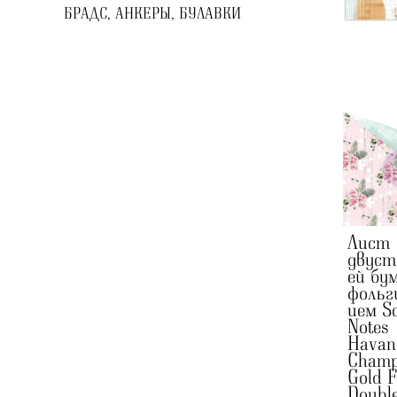
БРАДС, АНКЕРЫ, БУЛАВКИ
Лист
двуст
ей бу
фольг
ием S
Notes
Havan
Champ
Gold F
Doubl