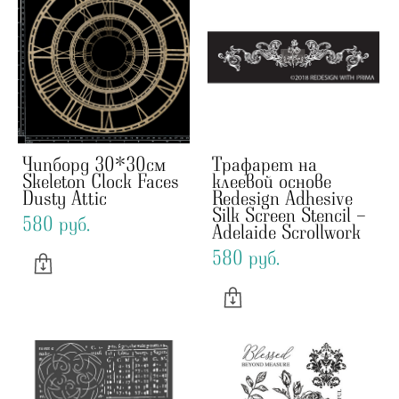
Чипборд 30*30см
Трафарет на
Skeleton Clock Faces
клеевой основе
Dusty Attic
Redesign Adhesive
Silk Screen Stencil -
580 pуб.
Adelaide Scrollwork
580 pуб.