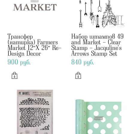
Трансфер
Набор штампов 49
(натирка) Farmers
and Market - Clear
Market 12″X 26″ Re-
Stamp - Jacquline's
Design Decor
Arrows Stamp Set
900 pуб.
840 pуб.