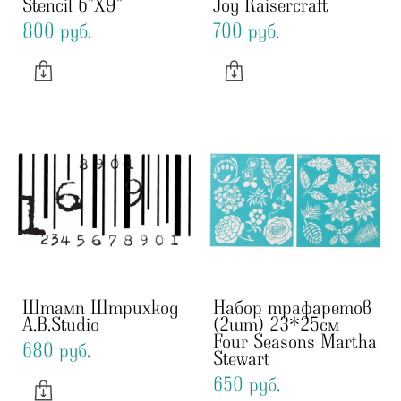
Stencil 6"X9"
Joy Kaisercraft
800 pуб.
700 pуб.
Штамп Штрихкод
Набор трафаретов
A.B.Studio
(2шт) 23*25см
Four Seasons Martha
680 pуб.
Stewart
650 pуб.