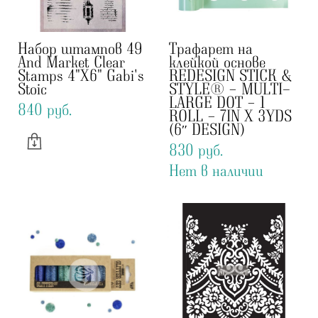
Набор штампов 49
Трафарет на
And Market Clear
клейкой основе
Stamps 4"X6" Gabi's
REDESIGN STICK &
Stoic
STYLE® – MULTI-
LARGE DOT – 1
840 pуб.
ROLL – 7IN X 3YDS
(6″ DESIGN)
830 pуб.
Нет в наличии