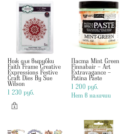
Нож для вырубки
Паста Mint Green
Faith Frame Creative
Finnabair - Art
Expressions Festive
Extravagance -
Craft Dies By Sue
Patina Paste
Wilson
1 200 pуб.
1 230 pуб.
Нет в наличии