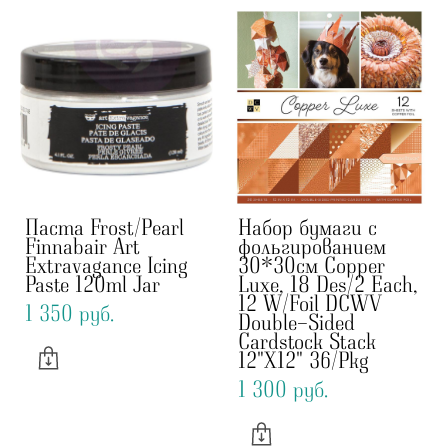
Паста Frost/Pearl
Набор бумаги с
Finnabair Art
фольгированием
Extravagance Icing
30*30см Copper
Paste 120ml Jar
Luxe, 18 Des/2 Each,
12 W/Foil DCWV
1 350 pуб.
Double-Sided
Cardstock Stack
12"X12" 36/Pkg
1 300 pуб.