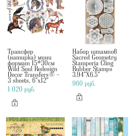
Трансфер
Набор штампов
(натирка) мини
Sacred Geometry
формат 15*30см
Stamperia Cling
Wild Soul Redesign
Rubber Stamps
Decor Transfers® -
3.94"X6.5"
3 sheets, 6"x12"
960 pуб.
1 020 pуб.