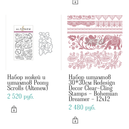
Набор ножей и
Набор штампов
штампов Peony
30*30см Redesign
Scrolls (Altenew)
Decor Clear-Cling
Stamps - Bohemian
2 520 pуб.
Dreamer - 12x12
2 480 pуб.