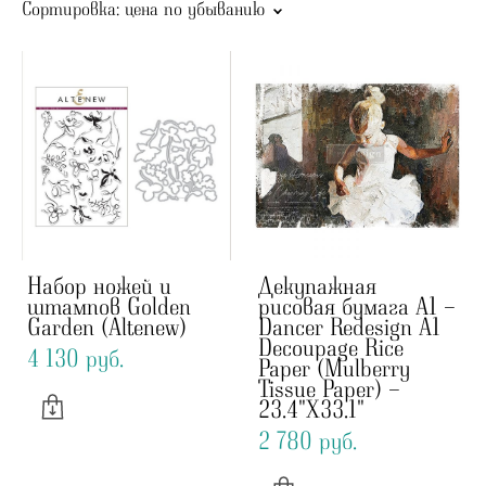
Сортировка:
цена по убыванию
Набор ножей и
Декупажная
штампов Golden
рисовая бумага А1 -
Garden (Altenew)
Dancer Redesign A1
Decoupage Rice
4 130 pуб.
Paper (Mulberry
Tissue Paper) -
23.4"X33.1"
2 780 pуб.