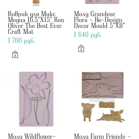
Коврик для Микс
Молд Grandeur
Медиа 16.5"X15" Ken
Flora - Re-Design
Oliver The Best Ever
Decor Mould 5"X8"
Craft Mat
1 640 pуб.
1 760 pуб.
Молд Wildflower-
Молд Farm Friends -