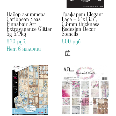
Набор глиттера
Трафарет Elegant
Caribbean Seas
Lace - 9"x13.5",
Finnabair Art
0.8mm thickness
Extravagance Glitter
Redesign Decor
6g 6/Pkg
Stencils
820 pуб.
800 pуб.
Нет в наличии