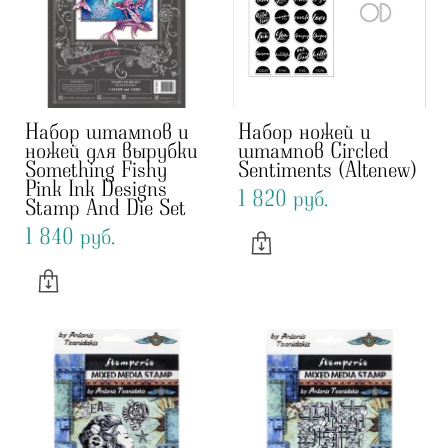
Набор штампов и
Набор ножей и
ножей для вырубки
штампов Circled
Something Fishy
Sentiments (Altenew)
Pink Ink Designs
1 820 pуб.
Stamp And Die Set
1 840 pуб.