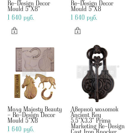
Re-Design Decor
Re-Design Decor
Mould 5"X8"
Mould 5"X8
1 640 pуб.
1 640 pуб.
Молд Majesty Beauty
Дверной молоток
- Re-Design Decor
Ancient Key
Mould 5"X8
5.5"X3.3" Prima
Marketing Re-Design
1 640 pуб.
Cast Iron Knocker