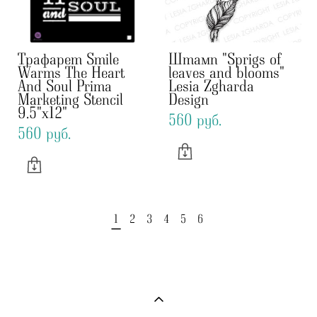
Трафарет Smile
Штамп "Sprigs of
Warms The Heart
leaves and blooms"
And Soul Prima
Lesia Zgharda
Marketing Stencil
Design
9.5"x12"
560 pуб.
560 pуб.
1
2
3
4
5
6