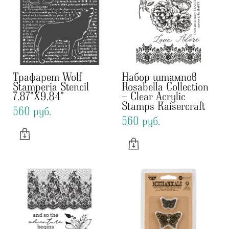
Трафарет Wolf
Набор штампов
Stamperia Stencil
Rosabella Collection
7.87"X9.84"
- Clear Acrylic
Stamps Kaisercraft
560 pуб.
560 pуб.