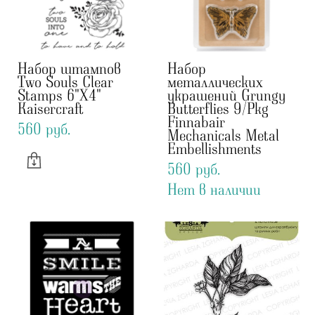
Набор штампов
Набор
Two Souls Clear
металлических
Stamps 6"X4"
украшений Grungy
Kaisercraft
Butterflies 9/Pkg
Finnabair
560 pуб.
Mechanicals Metal
Embellishments
560 pуб.
Нет в наличии