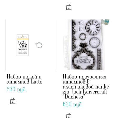
Набор ножей и
Набор прозрачных
штампов Latte
штампов в
пластиковой папке
630 pуб.
zip-lock Kaisercraft
"Duchess"
620 pуб.