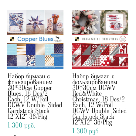
Набор бумаги с
Набор бумаги с
фольгированием
фольгированием
30*30см Copper
30*30см DCWV
Blues, 18 Des/2
Red&White
Each, 12 W/Foil
Christmas, 18 Des/2
DCWV Double-Sided
Each, 12 W/Foil
Cardstock Stack
DCWV Double-Sided
12"X12" 36/Pkg
Cardstock Stack
12"X12" 36/Pkg
1 300 pуб.
1 300 pуб.